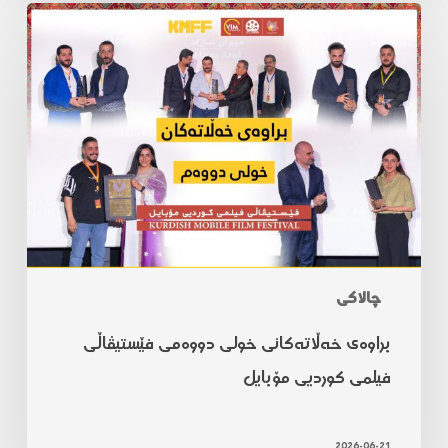
چالاکی
براوەی خەڵاتەکانی خولی دووەمی فێستیڤاڵی
فیلمی کوردیی مۆبایل
2026-06-21