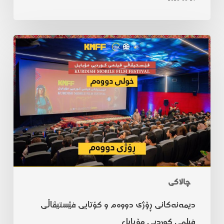
چالاکی
دیمەنەکانی ڕۆژی دووەم و کۆتایی فێستیڤاڵی
فیلمی کوردیی مۆبایل