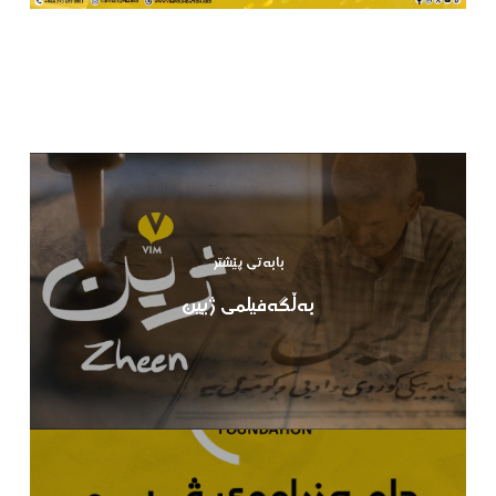
بابەتی پێشتر
بەڵگەفیلمی ژیین