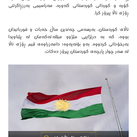
کۆیە و کوردانی کوردستانی گەورە، مەراسیمی بەرزڕاگرتنی
ڕۆژی ئاڵا پیرۆز کرا.
ئاڵای کوردستان، بەرهەمی چەندین ساڵ خەبات و قوربانیدان
بووە، کە بە درێژاییی مێژوو میللەتەکەمان لە پێناویدا
بەرخۆدانی کردووە. بەو بۆنەیەوە؛ دامەزراوەی ڤیم ڕۆژی ئاڵا
لە هەر چوار پارچەی کوردستان پیرۆز دەکات.