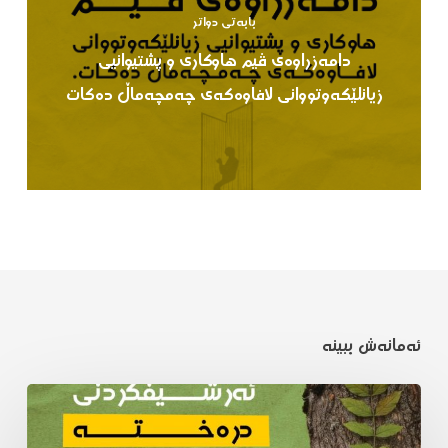
بابەتی دواتر
دامەزراوەی ڤیم هاوکاری و پشتیوانیی
زیانلێکەوتووانی لافاوەکەی چەمچەماڵ دەکات
ئەمانەش ببینە