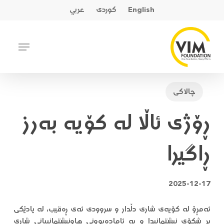
Ski
English
کوردی
عربي
t
mai
Close
Menu
conten
Menu
چالاکی
ڕۆژی ئاڵا لە کۆیە بەرز
ڕاگیرا
2025-12-17
ئەمڕۆ لە کۆیەی شاری دڵدار و سروودی ئەی ڕەقیب، لە یادێکی
پڕ شکۆی نیشتمانیدا و بە ئامادەبوونی هاونیشتمانییانی شاری