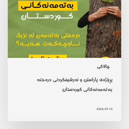
چالاکی
پڕۆژەی پاراستن و ئەرشیفکردنی درەختە
بەتەمەنەکانی کوردستان
2026-07-13