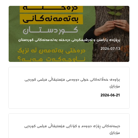
پڕۆژەی پاراستن و ئەرشیفکردنی درەختە بەتەمەنەکانی کوردستان
2026-07-13
براوەی خەڵاتەکانی خولی دووەمی فێستیڤاڵی فیلمی کوردیی
مۆبایل
2026-06-21
دیمەنەکانی ڕۆژی دووەم و کۆتایی فێستیڤاڵی فیلمی کوردیی
مۆبایل