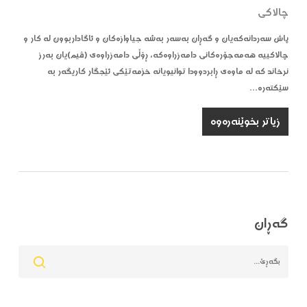
چالاکی
پاش سەردانەکەیان و گەڕان بەسەر بەشە جیاوازەکان و ئاگاداربوون لە کار و
چالاکییە هەمەجۆرەکانی دامەزراوەکە، ڕۆڵی دامەزراوەی (ڤیم)یان بەرز
نرخاند کە لە ماوەی ڕابردوودا توانیویانە خزمەتێکی ئێجگار کاریگەر بە
سێکتەرە…
زیاتر بخوێنەرەوە
گەڕان