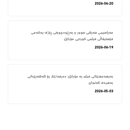
2026-06-20
مەراسیمی فەرشی سوور و بەڕێوەچوونی ڕۆژی یەکەمی
فێستیڤاڵی فیلمی کوردیی مۆبایل
2026-06-19
بەرهەمهێنانی فیلم بە مۆبایل: دەرفەتێک بۆ گەشەپێدانی
بەهرەی گەنجان
2026-05-03