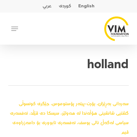
Ski
English
کوردی
عربي
t
mai
Close
Menu
conten
Menu
holland
سەردانی بەڕێزان، یۆرت-پیتەر پۆستوموس، جێگری کونسوڵی
گشتیی شانشینی هۆڵەندا لە هەولێر، سیسکا دی ڤێڵد، ئەفسەری
سیاسی لەگەڵ نالی یوسف، ئەفسەری ئابووری بۆ دامەزراوەی
ڤیم