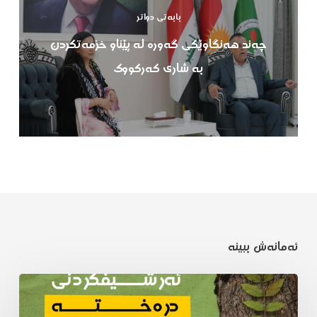
بابەتی دواتر
چەند هەنگاوێکی گەورە لە پێناو خزمەتکردن
بە شاری کەرکووک
ئەمانەش ببینە