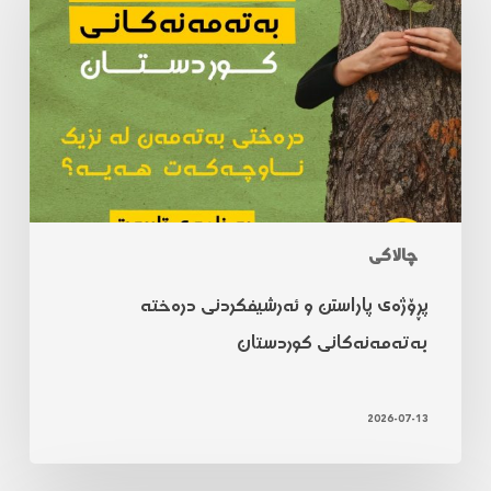
چالاکی
پڕۆژەی پاراستن و ئەرشیفکردنی درەختە
بەتەمەنەکانی کوردستان
2026-07-13