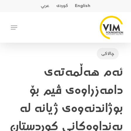
Ski
English
کوردی
عربي
t
mai
Close
Menu
conten
Menu
چالاکی
ئەم هەڵمەتەی
دامەزراوەی ڤیم بۆ
بوژاندنەوەی ژیانە لە
بەنداوەکانی کوردستان