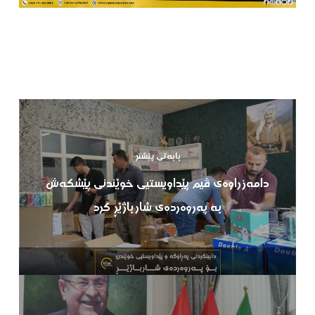
بابەتی پێشتر
دامەزراوەی ڤیم پێداویستیی خوێندنی پێشکەش
بە پەروەردەی شارباژێڕ کرد