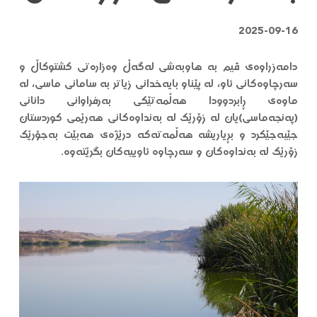
2025-09-16
دامەزراوەی ڤیم بە هاوبەشی لەگەڵ وەزارەتی کشتوکاڵ و
سەرچاوەکانی ئاو، لە پێناو بایەخدانی زیاتر بە سامانی ماسی، لە
ماوەی ڕابردوودا هەڵمەتێکی بەرفراوانی دانانی
(پەنجەماسی)یان لە زۆرێک لە بەنداوەکانی هەرێمی کوردستان
جێبەجێکرد و بڕیاریشە هەڵمەتەکە درێژەی هەبێت بەجۆرێک
زۆرێک لە بەنداوەکان و سەرچاوە ئاوییەکان بگرێتەوە.