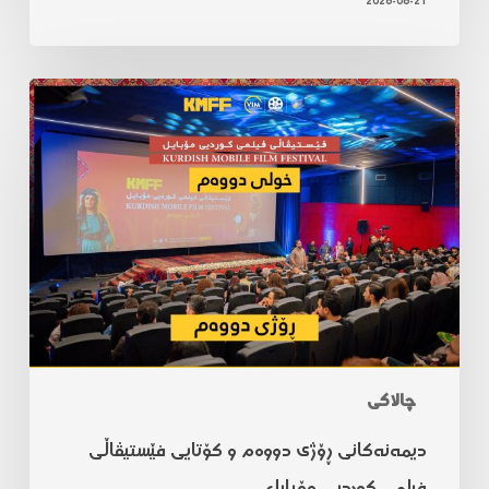
2026-06-21
چالاکی
دیمەنەکانی ڕۆژی دووەم و کۆتایی فێستیڤاڵی
فیلمی کوردیی مۆبایل