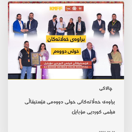
چالاکی
براوەی خەڵاتەکانی خولی دووەمی فێستیڤاڵی
فیلمی کوردیی مۆبایل