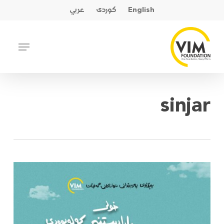
Ski
English
کوردی
عربي
t
mai
Close
Menu
conten
Menu
sinjar