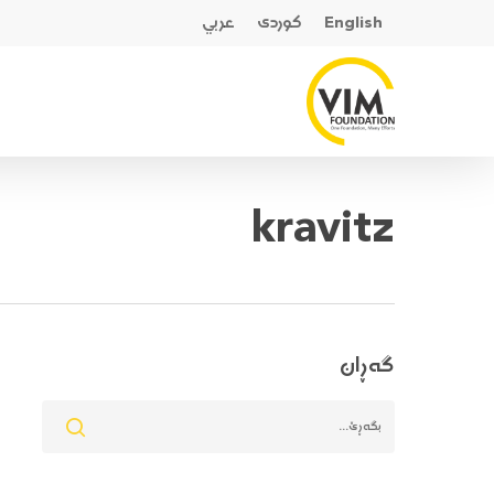
Ski
English
کوردی
عربي
t
mai
conten
kravitz
گەڕان