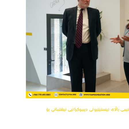
یمی باڵای ئینستیتیوتی دیموکراتیی نیشتمانی بۆ