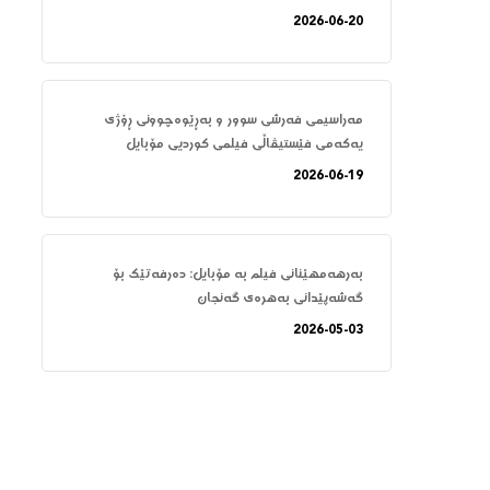
2026-06-20
مەراسیمی فەرشی سوور و بەڕێوەچوونی ڕۆژی
یەکەمی فێستیڤاڵی فیلمی کوردیی مۆبایل
2026-06-19
بەرهەمهێنانی فیلم بە مۆبایل: دەرفەتێک بۆ
گەشەپێدانی بەهرەی گەنجان
2026-05-03