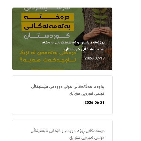
پڕۆژەی پاراستن و ئەرشیفکردنی درەختە
بەتەمەنەکانی کوردستان
2026-07-13
براوەی خەڵاتەکانی خولی دووەمی فێستیڤاڵی
فیلمی کوردیی مۆبایل
2026-06-21
دیمەنەکانی ڕۆژی دووەم و کۆتایی فێستیڤاڵی
فیلمی کوردیی مۆبایل