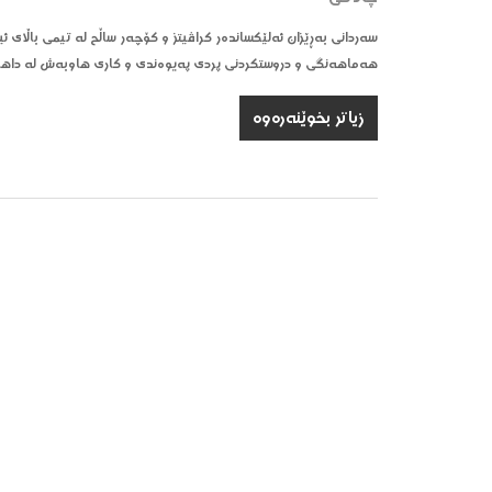
سەردانی بەڕێزان ئەلێکساندەر کراڤیتز و کۆچەر ساڵح لە تیمی باڵای 
هەماهەنگی و دروستکردنی پردی پەیوەندی و کاری هاوبەش لە داهات
زیاتر بخوێنەرەوە