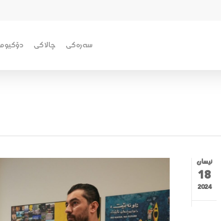
سەرەکی
چالاکی
دۆکیومێ
نیسان
18
2024