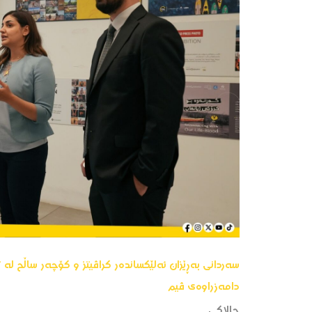
سەردانی بەڕێزان ئەلێکساندەر کراڤیتز و کۆچەر ساڵح لە ت
دامەزراوەی ڤیم
چالاکی