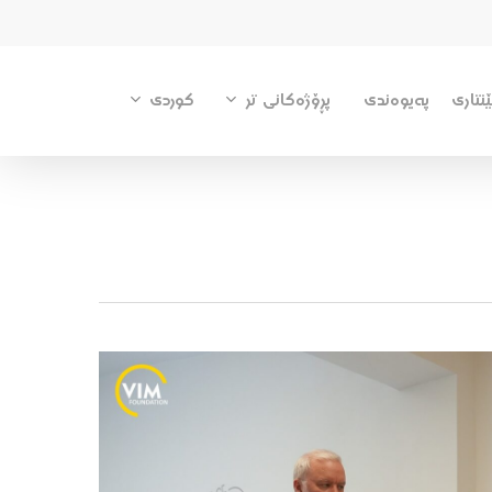
پڕۆژەکانی تر
کوردی
نتاری
پەیوەندی