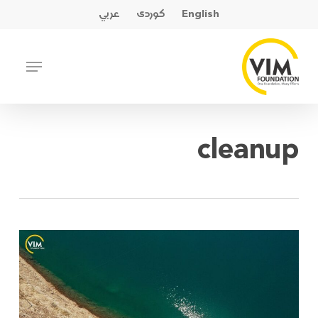
Ski
English
کوردی
عربي
t
mai
Close
Menu
conten
Menu
cleanup