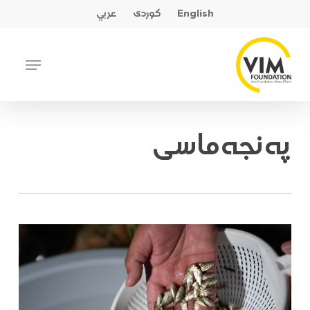
Ski
English
کوردی
عربي
t
mai
Close
Menu
conten
Menu
پەنجەماسی