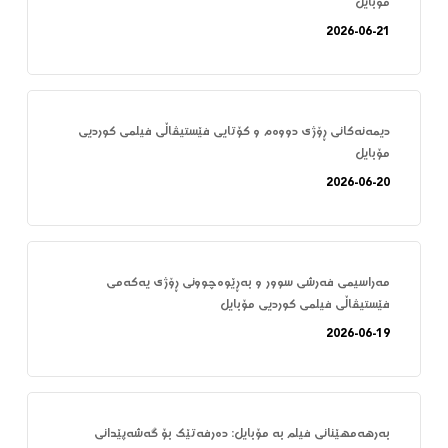
مۆبایل
2026-06-21
دیمەنەکانی ڕۆژی دووەم و کۆتایی فێستیڤاڵی فیلمی کوردیی
مۆبایل
2026-06-20
مەراسیمی فەرشی سوور و بەڕێوەچوونی ڕۆژی یەکەمی
فێستیڤاڵی فیلمی کوردیی مۆبایل
2026-06-19
بەرهەمهێنانی فیلم بە مۆبایل: دەرفەتێک بۆ گەشەپێدانی