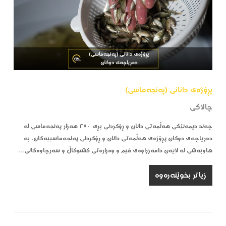
پڕۆژەی دانانی (پەنجەماسی)
چالاکی
چەند دیمەنێکی هەڵمەتی دانان و ڕۆکردنی بڕی ٢٥٠ هەزار پەنجەماسی لە
دەریاچەی دوکان پڕۆژەی هەڵمەتی دانان و ڕۆکردنی پەنجەماسییەکان، بە
هاوبەشی لە لایەن دامەزراوەی ڤیم و وەزارەتی کشتوکاڵ و سەرچاوەکانی…
زیاتر بخوێنەرەوە