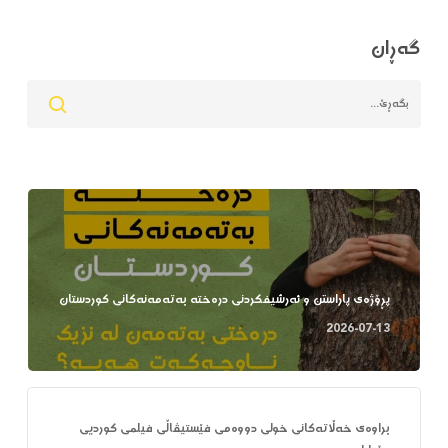
گەڕان
پڕۆژەی پاراستن و ئەرشیفکردنی درەختە بەتەمەنەکانی کوردستان
2026-07-13
براوەی خەڵاتەکانی خولی دووەمی فێستیڤاڵی فیلمی کوردیی