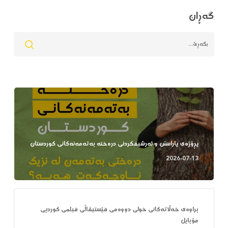
گەڕان
پڕۆژەی پاراستن و ئەرشیفکردنی درەختە بەتەمەنەکانی کوردستان
2026-07-13
براوەی خەڵاتەکانی خولی دووەمی فێستیڤاڵی فیلمی کوردیی
مۆبایل