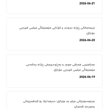
2026-06-21
دیمەنەکانی ڕۆژی دووەم و کۆتایی فێستیڤاڵی فیلمی کوردیی
مۆبایل
2026-06-20
مەراسیمی فەرشی سوور و بەڕێوەچوونی ڕۆژی یەکەمی
فێستیڤاڵی فیلمی کوردیی مۆبایل
2026-06-19
بەرهەمهێنانی فیلم بە مۆبایل: دەرفەتێک بۆ گەشەپێدانی
بەهرەی گەنجان