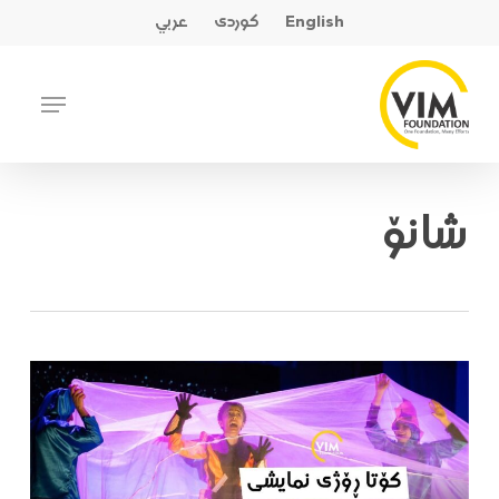
Ski
English
کوردی
عربي
t
mai
Close
Menu
conten
Menu
شانۆ