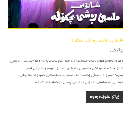
شانۆیی ماسیی ڕەشی بچکۆلە
چالاکی
https://www.youtube.com/watch?v=36Eyx8V3TnQ "بەرهەمهێنانی
شانۆییەکە هەوڵێکی دامەزراوەی ڤیم ـ ە، بۆ بەرەو پێشبردنی ئەم
بوارە"ئەمڕۆ، لە هۆڵی (کۆمەڵەی هونەرە جوانەکانی کورد) لە سلێمانی،
کۆتایی بە نمایشی شانۆیی (ماسیی ڕەشی بچکۆلە) هات، کە…
زیاتر بخوێنەرەوە