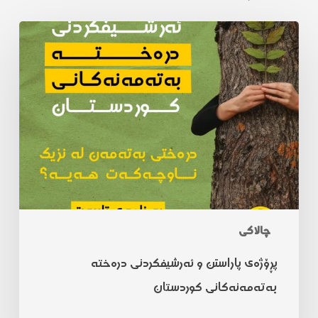
چالاکی
پڕۆژەی پاراستن و ئەرشیفکردنی درەختە
بەتەمەنەکانی کوردستان