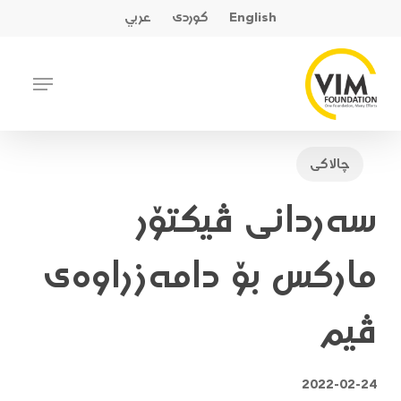
Ski
English
کوردی
عربي
t
mai
Close
Menu
conten
Menu
چالاکی
سەردانی ڤیکتۆر
مارکس بۆ دامەزراوەی
ڤیم
2022-02-24