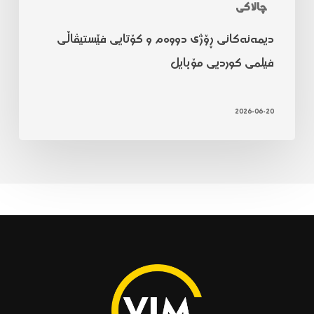
چالاکی
دیمەنەکانی ڕۆژی دووەم و کۆتایی فێستیڤاڵی
فیلمی کوردیی مۆبایل
2026-06-20