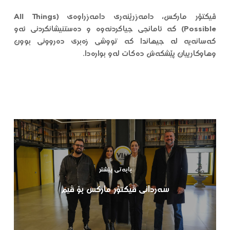
ڤیکتۆر مارکس، دامەزرێنەری دامەزراوەی (All Things
Possible) کە ئامانجی جیاکردنەوە و دەستنیشانکردنی ئەو
کەسانەیە لە جیهاندا کە تووشی زەبری دەروونی بوون
وهاوکارییان پێشکەش دەکات لەو بوارەدا.
بابەتی پێشتر
سەردانی ڤیکتۆر مارکس بۆ ڤیم