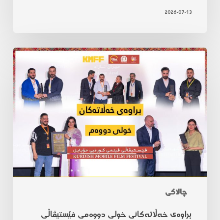
2026-07-13
چالاکی
براوەی خەڵاتەکانی خولی دووەمی فێستیڤاڵی