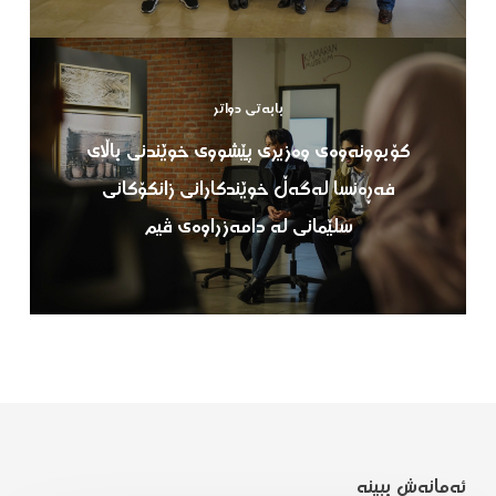
بابەتی دواتر
كۆبوونەوەی وەزیری پێشووی خوێندنی باڵای
فەڕەنسا لەگەڵ خوێندكارانی زانكۆكانی
سلێمانی لە دامەزراوەی ڤیم
ئەمانەش ببینە