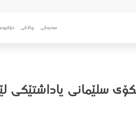
سەرەکی
چالاکی
دۆکیومێ
کۆی سلێمانی یاداشتێکی لێ