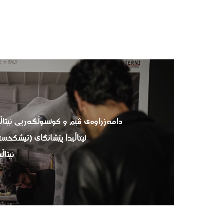
دامەزراوەی ڤیم و کونسوڵگەریی ئیتاڵیا
ئیتاڵیدا پێشانگای (تیشکخ
ئیتاڵ