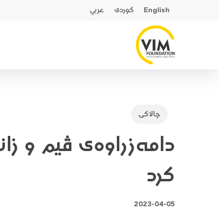
Ski
English
کوردی
عربي
t
mai
conten
چالاکی
دامەزراوەی ڤیم و زان
کرد
2023-04-05