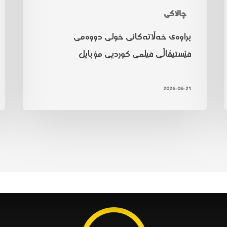
چالاکی
براوەی خەڵاتەکانی خولی دووەمی
فێستیڤاڵی فیلمی کوردیی مۆبایل
2026-06-21