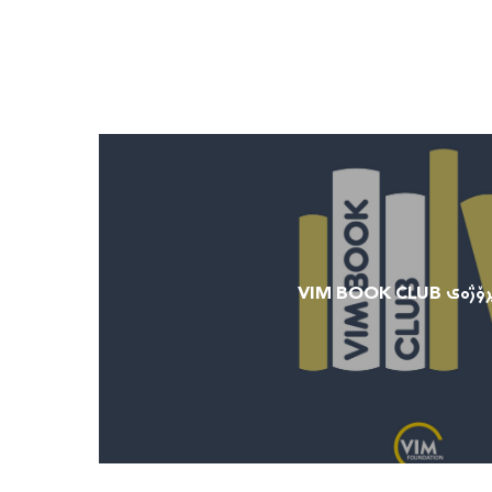
دامەزراوەی ڤیم پرۆژەی VIM BOOK CLUB