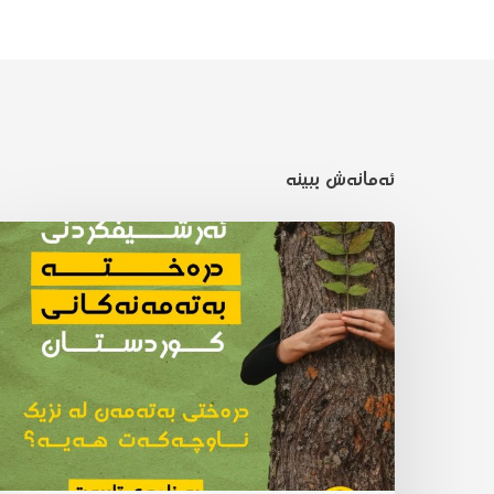
ئەمانەش ببینە