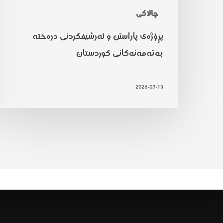
چالاکی
پڕۆژەی پاراستن و ئەرشیفکردنی درەختە
بەتەمەنەکانی کوردستان
2026-07-13