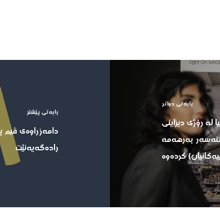
بابەتی دواتر
بابەتی پێشتر
 لە رۆژی دیزاینی
ستنەسەر بەرهەمە
رادەگەیەنێت
ییەکانیان) کردەوە