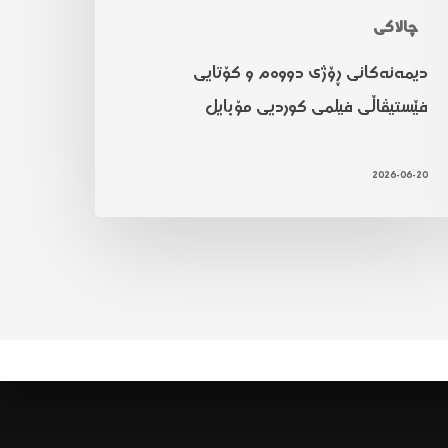
چالاکی
دیمەنەکانی ڕۆژی دووەم و کۆتایی
فێستیڤاڵی فیلمی کوردیی مۆبایل
2026-06-20