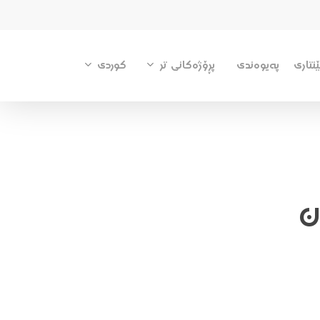
پڕۆژەکانی تر
کوردی
نتاری
پەیوەندی
ن