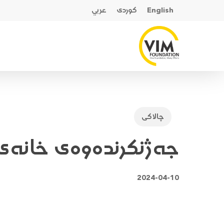
Ski
English
کوردی
عربي
t
mai
conten
چالاکی
جەژنکرندەوەی خانەی 
2024-04-10