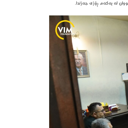
وان لە یەکەم ڕۆژی جەژندا.