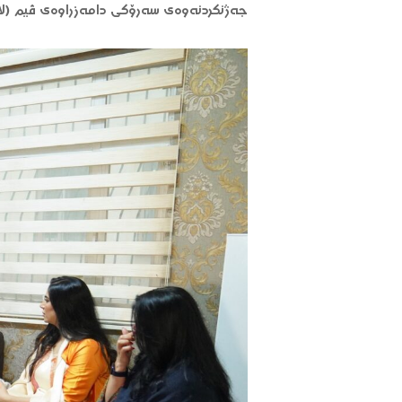
جەژنکردنەوەی سەرۆکی دامەزراوەی ڤیم (لا