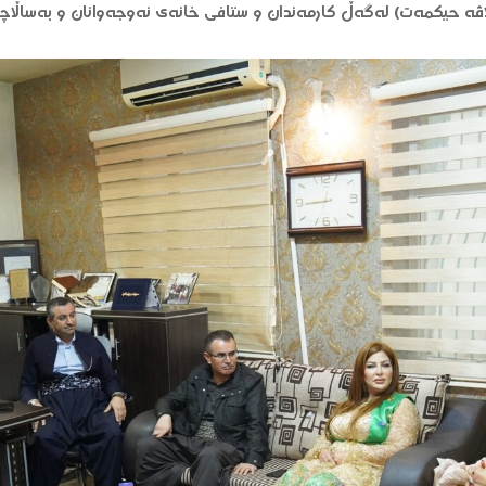
ڤە حیکمەت) لەگەڵ کارمەندان و ستافی خانەی نەوجەوانان و بەساڵاچو