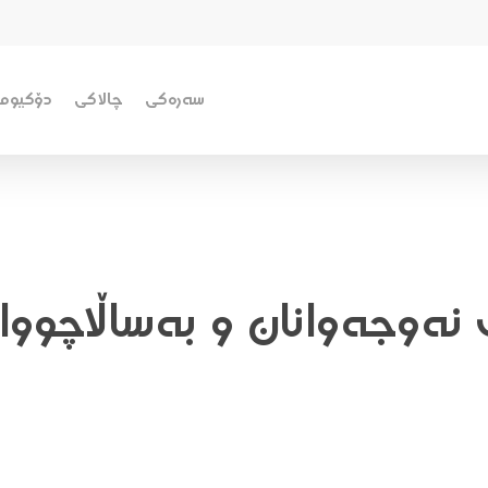
سەرەکی
چالاکی
دۆکیومێ
نەوجەوانان و بەساڵاچووا