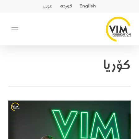
Ski
English
کوردی
عربي
t
mai
Close
Menu
conten
Menu
کۆریا