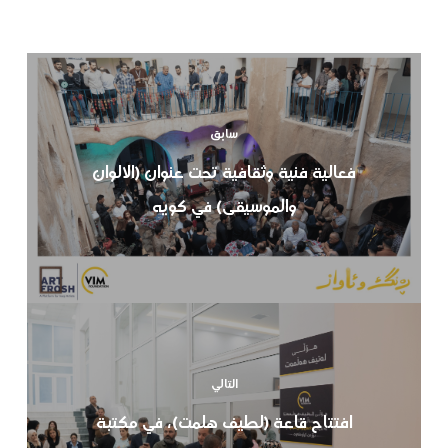
سابق
فعالية فنية وثقافية تحت عنوان (الالوان
والموسيقى) في كويه
التالي
افتتاح قاعة (لطيف هلمت)، في مكتبة