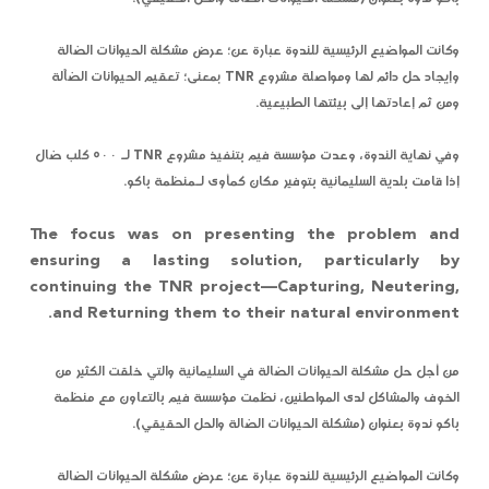
وكانت المواضيع الرئيسية للندوة عبارة عن؛ عرض مشكلة الحيوانات الضالة
وإيجاد حل دائم لها ومواصلة مشروع TNR بمعنى؛ تعقيم الحيوانات الضآلة
ومن ثم إعادتها إلى بيئتها الطبيعية.
وفي نهاية الندوة، وعدت مؤسسة فيم بتنفيذ مشروع TNR لـ ٥٠٠ كلب ضال
إذا قامت بلدية السليمانية بتوفير مكان كمأوى لـمنظمة باكو.
The focus was on presenting the problem and
ensuring a lasting solution, particularly by
continuing the TNR project—Capturing, Neutering,
and Returning them to their natural environment.
من أجل حل مشكلة الحيوانات الضالة في السليمانية والتي خلقت الكثير من
الخوف والمشاكل لدى المواطنين، نظمت مؤسسة فيم بالتعاون مع منظمة
باكو ندوة بعنوان (مشكلة الحيوانات الضالة والحل الحقيقي).
وكانت المواضيع الرئيسية للندوة عبارة عن؛ عرض مشكلة الحيوانات الضالة