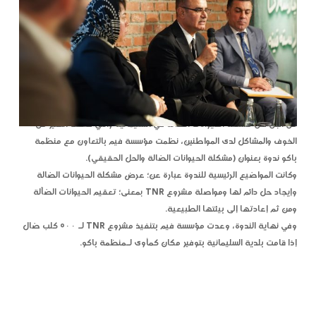
من أجل حل مشكلة الحيوانات الضالة في السليمانية والتي خلقت الكثير من
الخوف والمشاكل لدى المواطنين، نظمت مؤسسة فيم بالتعاون مع منظمة
باكو ندوة بعنوان (مشكلة الحيوانات الضالة والحل الحقيقي).
وكانت المواضيع الرئيسية للندوة عبارة عن؛ عرض مشكلة الحيوانات الضالة
وإيجاد حل دائم لها ومواصلة مشروع TNR بمعنى؛ تعقيم الحيوانات الضآلة
ومن ثم إعادتها إلى بيئتها الطبيعية.
وفي نهاية الندوة، وعدت مؤسسة فيم بتنفيذ مشروع TNR لـ ٥٠٠ كلب ضال
إذا قامت بلدية السليمانية بتوفير مكان كمأوى لـمنظمة باكو.