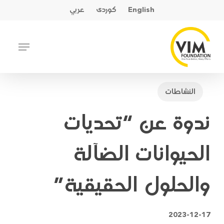
Ski
English
کوردی
عربي
t
mai
Close
Menu
conten
Menu
النشاطات
ندوة عن “تحديات
الحيوانات الضآلة
والحلول الحقيقية”
2023-12-17