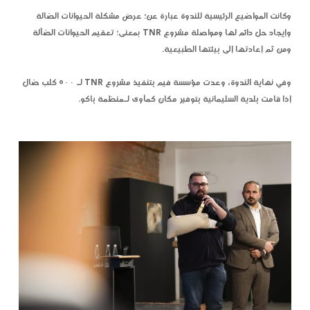
وكانت المواضيع الرئيسية للندوة عبارة عن؛ عرض مشكلة الحيوانات الضالة
وإيجاد حل دائم لها ومواصلة مشروع TNR بمعنى؛ تعقيم الحيوانات الضآلة
ومن ثم إعادتها إلى بيئتها الطبيعية.
وفي نهاية الندوة، وعدت مؤسسة فيم بتنفيذ مشروع TNR لـ ٥٠٠ كلب ضال
إذا قامت بلدية السليمانية بتوفير مكان كمأوى لـمنظمة باكو.