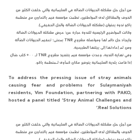
من أجل حل مشكلة الحيوانات الضالة في السليمانية والتي خلقت الكثير من
الخوف والمشاكل لدى المواطنين، نظمت مؤسسة فيم بالتعاون مع منظمة
باكو ندوة بعنوان (مشكلة الحيوانات الضالة والحل الحقيقي).
وكانت المواضيع الرئيسية للندوة عبارة عن؛ عرض مشكلة الحيوانات الضالة
وإيجاد حل دائم لها ومواصلة مشروع TNR بمعنى؛ تعقيم الحيوانات الضآلة
ومن ثم إعادتها إلى بيئتها الطبيعية.
وفي نهاية الندوة، وعدت مؤسسة فيم بتنفيذ مشروع TNR لـ ٥٠٠ كلب ضال
إذا قامت بلدية السليمانية بتوفير مكان كمأوى لـمنظمة باكو.
To address the pressing issue of stray animals
causing fear and problems for Sulaymaniyah
residents, Vim Foundation, partnering with PAKO,
hosted a panel titled ‘Stray Animal Challenges and
Real Solutions.’
من أجل حل مشكلة الحيوانات الضالة في السليمانية والتي خلقت الكثير من
الخوف والمشاكل لدى المواطنين، نظمت مؤسسة فيم بالتعاون مع منظمة
باكو ندوة بعنوان (مشكلة الحيوانات الضالة والحل الحقيقي).