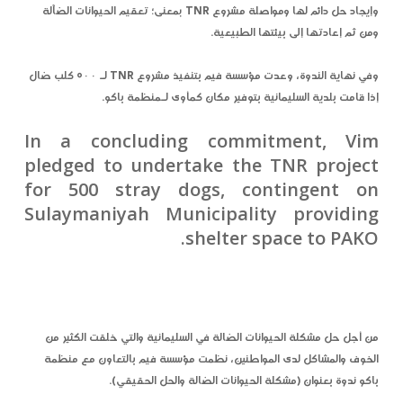
وإيجاد حل دائم لها ومواصلة مشروع TNR بمعنى؛ تعقيم الحيوانات الضآلة
ومن ثم إعادتها إلى بيئتها الطبيعية.
وفي نهاية الندوة، وعدت مؤسسة فيم بتنفيذ مشروع TNR لـ ٥٠٠ كلب ضال
إذا قامت بلدية السليمانية بتوفير مكان كمأوى لـمنظمة باكو.
In a concluding commitment, Vim
pledged to undertake the TNR project
for 500 stray dogs, contingent on
Sulaymaniyah Municipality providing
shelter space to PAKO.
من أجل حل مشكلة الحيوانات الضالة في السليمانية والتي خلقت الكثير من
الخوف والمشاكل لدى المواطنين، نظمت مؤسسة فيم بالتعاون مع منظمة
باكو ندوة بعنوان (مشكلة الحيوانات الضالة والحل الحقيقي).