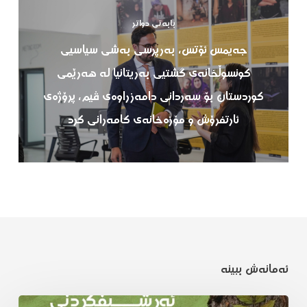
بابەتی دواتر
جەیمس ئۆتس، بەرپرسی بەشی سیاسیی
کونسوڵخانەی گشتیی بەریتانیا لە هەرێمی
کوردستان بۆ سەردانی دامەزراوەی ڤیم، پرۆژەی
ئارتفرۆش و مۆزەخانەی کامەرانی کرد
ئەمانەش ببینە