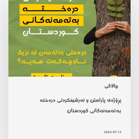
چالاکی
پڕۆژەی پاراستن و ئەرشیفکردنی درەختە
بەتەمەنەکانی کوردستان
2026-07-13