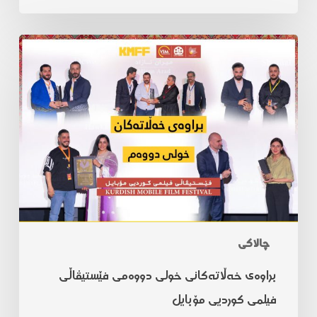
چالاکی
براوەی خەڵاتەکانی خولی دووەمی فێستیڤاڵی
فیلمی کوردیی مۆبایل