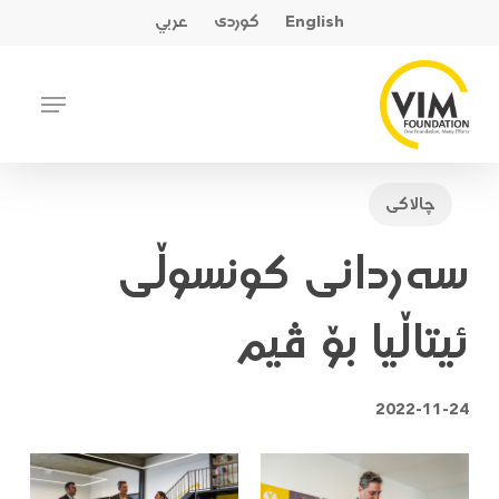
Ski
English
کوردی
عربي
t
mai
Close
Menu
conten
Menu
چالاکی
سەردانی کونسوڵی
ئیتاڵیا بۆ ڤیم
2022-11-24