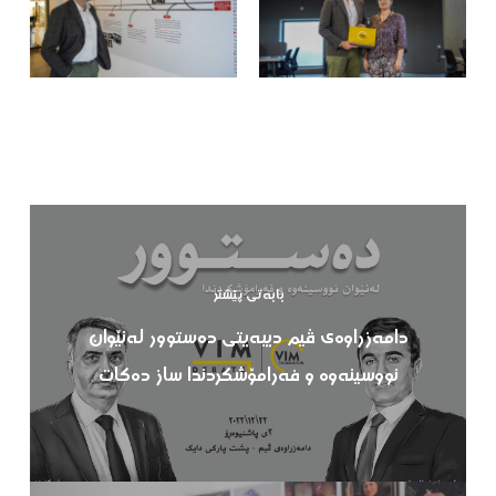
بابەتی پێشتر
دامەزراوەی ڤیم دیبەیتی دەستوور لەنێوان
نووسینەوە و فەرامۆشکردندا ساز دەکات