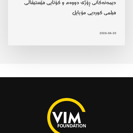
دیمەنەکانی ڕۆژی دووەم و کۆتایی فێستیڤاڵی
فیلمی کوردیی مۆبایل
2026-06-20