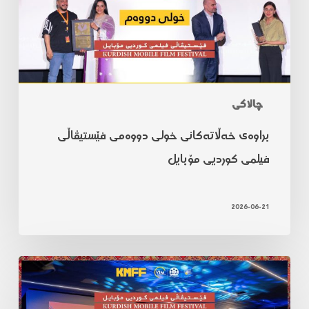
چالاکی
براوەی خەڵاتەکانی خولی دووەمی فێستیڤاڵی
فیلمی کوردیی مۆبایل
2026-06-21