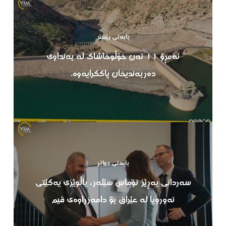
بابەتی پێشتر
ئەمڕۆ ١١ تەن خۆڵوخاشاک لە بەنداوی
دەربەندیخان پاککرایەوە.
بابەتی دواتر
سەردانی بەڕێز تۆماس سێلەر، باڵوێزی یەکێتی
ئەوروپا لە عێراق بۆ دامەزراوەی ڤیم