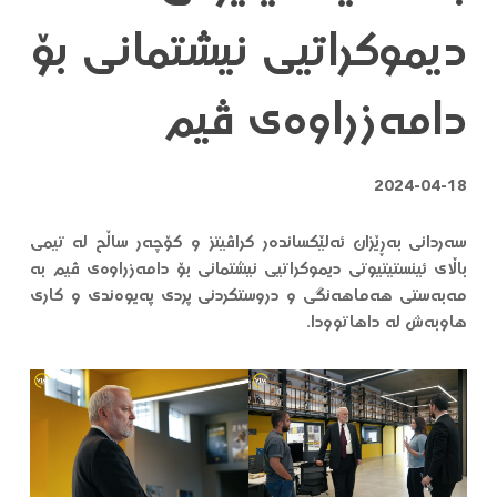
دیموکراتیی نیشتمانی بۆ
دامەزراوەی ڤیم
2024-04-18
سەردانی بەڕێزان ئەلێکساندەر کراڤیتز و کۆچەر ساڵح لە تیمی
باڵای ئینستیتیوتی دیموکراتیی نیشتمانی بۆ دامەزراوەی ڤیم بە
مەبەستی هەماهەنگی و دروستکردنی پردی پەیوەندی و کاری
هاوبەش لە داهاتوودا.