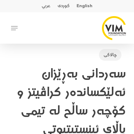
Ski
English
کوردی
عربي
t
mai
Close
Menu
conten
Menu
چالاکی
سەردانی بەڕێزان
ئەلێکساندەر کراڤیتز و
کۆچەر ساڵح لە تیمی
باڵای ئینستیتیوتی