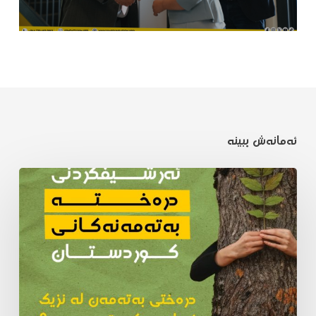
ئەمانەش ببینە