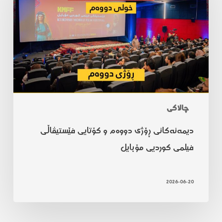
چالاکی
دیمەنەکانی ڕۆژی دووەم و کۆتایی فێستیڤاڵی
فیلمی کوردیی مۆبایل
2026-06-20