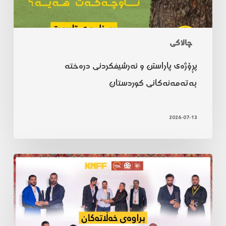
چالاکی
پڕۆژەی پاراستن و ئەرشیفکردنی درەختە
بەتەمەنەکانی کوردستان
2026-07-13